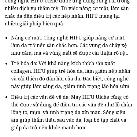
Công nghệ HIFU Ulche được ứng dụng rộng rãi trong
nhiều dịch vụ thẩm mỹ. Từ việc nâng cơ mặt, làm săn
chắc da đến điều trị các nếp nhăn. HIFU mang lại
nhiều giải pháp hiệu quả.
Nâng cơ mặt: Công nghệ HIFU giúp nâng cơ mặt,
làm da trở nên săn chắc hơn. Các vùng da chảy xệ
như cằm, má và vùng mắt sẽ được cải thiện rõ rệt.
Trẻ hóa da: Với khả năng kích thích sản xuất
collagen. HIFU giúp trẻ hóa da, làm giảm nếp nhăn
và cải thiện độ đàn hồi của da. Đặc biệt, công nghệ
này giúp làm sáng da, giảm tình trạng lão hóa sớm.
Điều trị các vấn đề về da: Máy HIFU Ulche cũng có
thể được sử dụng để điều trị các vấn đề như lỗ chân
lông to, mụn, và tình trạng da xỉn màu. Sóng siêu
âm giúp thẩm thấu sâu vào da, loại bỏ tạp chất và
giúp da trở nên khỏe mạnh hơn.