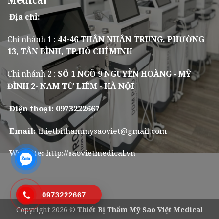
Medical
Địa chỉ:
Chi nhánh 1 :
44-46 THÂN NHÂN TRUNG, PHƯỜNG
13, TÂN BÌNH, TP.HỒ CHÍ MINH
Chi nhánh 2 :
SỐ 1 NGÕ 9 NGUYỄN HOÀNG - MỸ
ĐÌNH 2- NAM TỪ LIÊM - HÀ NỘI
Điện thoại: 0973222667
Email:
thietbithammysaoviet@gmail.com
Website:
http://saovietmedical.vn
0973222667
Copyright 2026 ©
Thiết Bị Thẩm Mỹ Sao Việt Medical