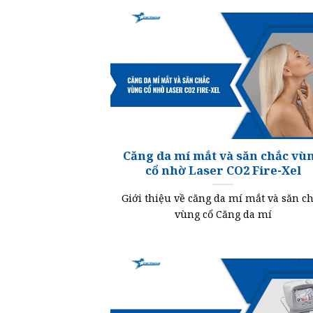
Căng da mí mắt và săn chắc vù
cổ nhờ Laser CO2 Fire-Xel
Giới thiệu về căng da mí mắt và săn c
vùng cổ Căng da mí