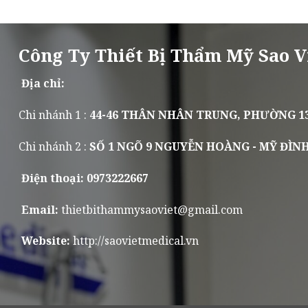
Công Ty Thiết Bị Thẩm Mỹ Sao V
Địa chỉ:
Chi nhánh 1 :
44-46 THÂN NHÂN TRUNG, PHƯỜNG 13
Chi nhánh 2 :
SỐ 1 NGÕ 9 NGUYỄN HOÀNG - MỸ ĐÌNH
Điện thoại: 0973222667
Email:
thietbithammysaoviet@gmail.com
Website:
http://saovietmedical.vn