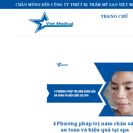
Bỏ
CHÀO MỪNG ĐẾN CÔNG TY THIẾT BỊ THẨM MỸ SAO VIỆT 
qua
TRANG CHỦ
nội
dung
4 Phương pháp trị nám chân s
an toàn và hiệu quả tại spa