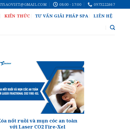
MYSAOVIET@GMAIL.COM
08:00 - 17:00
0973222667
KIẾN THỨC
TƯ VẤN GIẢI PHÁP SPA
LIÊN HỆ
óa nốt ruồi và mụn cóc an toàn
với Laser CO2 Fire-Xel