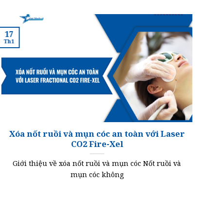
17
1
Th1
Th
Xóa nốt ruồi và mụn cóc an toàn với Laser
CO2 Fire-Xel
Giới thiệu về xóa nốt ruồi và mụn cóc Nốt ruồi và
T
mụn cóc không