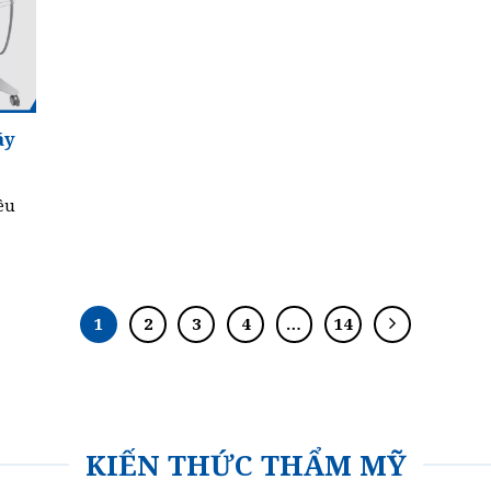
áy
êu
1
2
3
4
…
14
KIẾN THỨC THẨM MỸ