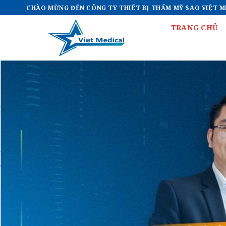
Bỏ
CHÀO MỪNG ĐẾN CÔNG TY THIẾT BỊ THẨM MỸ SAO VIỆT 
qua
TRANG CHỦ
nội
dung