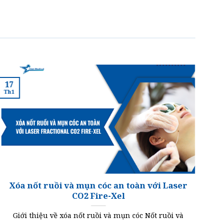
17
1
Th1
Th
Xóa nốt ruồi và mụn cóc an toàn với Laser
CO2 Fire-Xel
Giới thiệu về xóa nốt ruồi và mụn cóc Nốt ruồi và
T