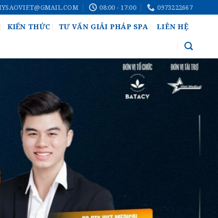
MYSAOVIET@GMAIL.COM
08:00 - 17:00
0973222667
KIẾN THỨC
TƯ VẤN GIẢI PHÁP SPA
LIÊN HỆ