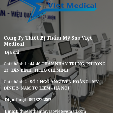
Công Ty Thiết Bị Thẩm Mỹ Sao Việt
Medical
Địa chỉ:
Chi nhánh 1 :
44-46 THÂN NHÂN TRUNG, PHƯỜNG
13, TÂN BÌNH, TP.HỒ CHÍ MINH
Chi nhánh 2 :
SỐ 1 NGÕ 9 NGUYỄN HOÀNG - MỸ
ĐÌNH 2- NAM TỪ LIÊM - HÀ NỘI
Điện thoại: 0973222667
Email:
thietbithammysaoviet@gmail.com