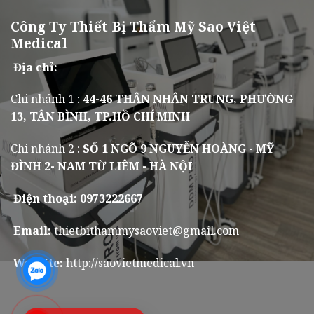
Công Ty Thiết Bị Thẩm Mỹ Sao Việt
Medical
Địa chỉ:
Chi nhánh 1 :
44-46 THÂN NHÂN TRUNG, PHƯỜNG
13, TÂN BÌNH, TP.HỒ CHÍ MINH
Chi nhánh 2 :
SỐ 1 NGÕ 9 NGUYỄN HOÀNG - MỸ
ĐÌNH 2- NAM TỪ LIÊM - HÀ NỘI
Điện thoại: 0973222667
Email:
thietbithammysaoviet@gmail.com
Website:
http://saovietmedical.vn