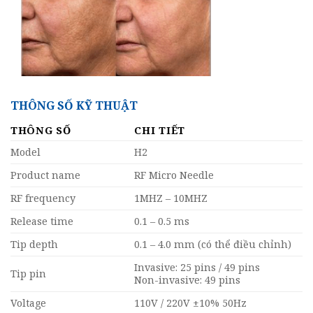
THÔNG SỐ KỸ THUẬT
THÔNG SỐ
CHI TIẾT
Model
H2
Product name
RF Micro Needle
RF frequency
1MHZ – 10MHZ
Release time
0.1 – 0.5 ms
Tip depth
0.1 – 4.0 mm (có thể điều chỉnh)
Invasive: 25 pins / 49 pins
Tip pin
Non-invasive: 49 pins
Voltage
110V / 220V ±10% 50Hz