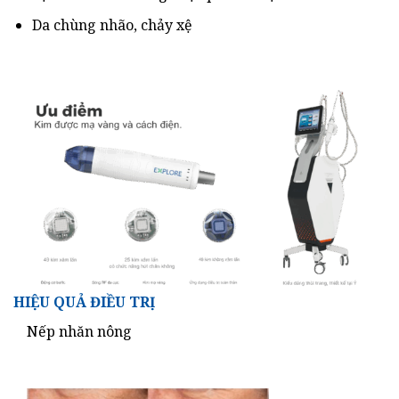
Da chùng nhão, chảy xệ
HIỆU QUẢ ĐIỀU TRỊ
Nếp nhăn nông
Sẹo