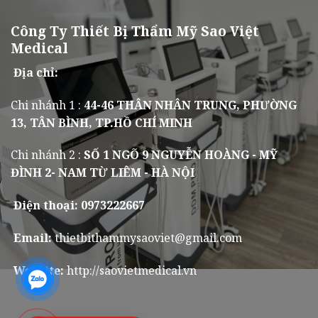
Công Ty Thiết Bị Thẩm Mỹ Sao Việt
Medical
Địa chỉ:
Chi nhánh 1 :
44-46 THÂN NHÂN TRUNG, PHƯỜNG
13, TÂN BÌNH, TP.HỒ CHÍ MINH
Chi nhánh 2 :
SỐ 1 NGÕ 9 NGUYỄN HOÀNG - MỸ
ĐÌNH 2- NAM TỪ LIÊM - HÀ NỘI
Điện thoại: 0973222667
Email:
thietbithammysaoviet@gmail.com
Website:
http://saovietmedical.vn