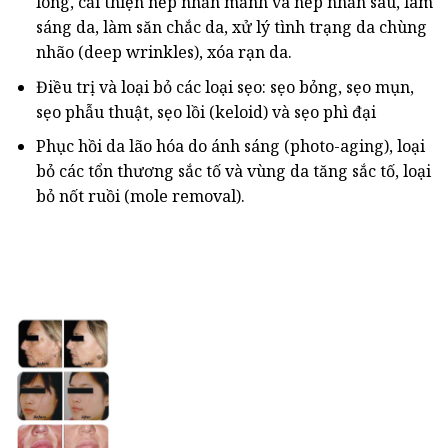
lông, cải thiện nếp nhăn mảnh và nếp nhăn sâu, làm
sáng da, làm săn chắc da, xử lý tình trạng da chùng
nhão (deep wrinkles), xóa rạn da.
Điều trị và loại bỏ các loại sẹo: sẹo bỏng, sẹo mụn,
sẹo phẫu thuật, sẹo lồi (keloid) và sẹo phì đại
Phục hồi da lão hóa do ánh sáng (photo-aging), loại
bỏ các tổn thương sắc tố và vùng da tăng sắc tố, loại
bỏ nốt ruồi (mole removal).