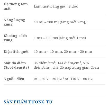
Hệ thống làm
Làm mát bằng gió + nước
mát
Năng lượng
10 mJ – 200 mJ (tăng mỗi 2 mJ)
xung
Khoảng cách
1 ms – 100 ms (tăng mỗi 1 ms)
xung
Diện tích quét
10 mm × 10 mm, 20 mm × 20 mm
Mật độ điểm
36 điểm/cm², 144 điểm/cm², 576
(Spot density)
điểm/cm², chế độ nạp xung gián đoạn
Nguồn điện
AC 220 V – 50 Hz / AC 110 V – 60 Hz
SẢN PHẨM TƯƠNG TỰ