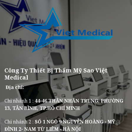
Công Ty Thiết Bị Thẩm Mỹ Sao Việt
Medical
Địa chỉ:
Chi nhánh 1 :
44-46 THÂN NHÂN TRUNG, PHƯỜNG
13, TÂN BÌNH, TP.HỒ CHÍ MINH
Chi nhánh 2 :
SỐ 1 NGÕ 9 NGUYỄN HOÀNG - MỸ
ĐÌNH 2- NAM TỪ LIÊM - HÀ NỘI