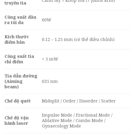
Cánh tay 7 khớp nối (7 joints arm)
truyền tia
Công suất đầu
60W
ra tối đa
Kích thước
0.12 – 1.25 mm (có thể điều chỉnh)
điểm bắn
Công suất tia
< 5 mW
chỉ điểm
Tia dẫn đường
(Aiming
635 nm
beam)
Chế độ quét
Midsplit / Order / Disorder / Scatter
Impulse Mode / Fractional Mode /
Chế độ vận
Ablative Mode / Combo Mode /
hành laser
Gynaecology Mode